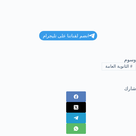
انضم لقناتنا على تليجرام
وسوم
#
الثانوية العامة
شارك