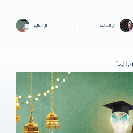
ال
السابقة
ال
التالية
إقرأ أيضاً