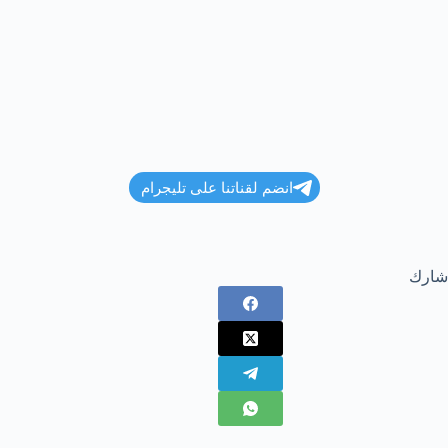
انضم لقناتنا على تليجرام
شارك