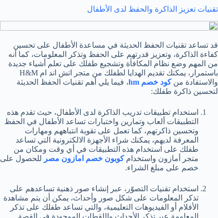
تقنيات تعزيز الذاكرة والحفظ لدى الأطفال
قد تساعد تقنيات الحفظ الحديثة في مساعدة الأطفال على تحسين
كفاءة الذاكرة، وتعزيز قدرتهم على الحفظ وتذكر المعلومات، كما أنه
من المهم وضع نظام المكافأة وتشجيع طفلك على تعلم أشياء جديدة
باستمرار، يمكنك تقديم الهدايا لطفلك من متجر اتش اند ام H&M
والاستفادة من
كود خصم hm
، فيما يلي أهم تقنيات الحفظ الحديثة
لتحسين ذاكرة طفلك:
استخدام تطبيقات تدريب الذاكرة لدى الأطفال، حيث تقدم هذه
التطبيقات ألعاب وتمارين واختبارات تساعد الأطفال في الحفظ
وتحسين ذاكرتهم، كما تعمل على تقوية انتباههم ومهارات
المعرفة لديهم، يمكنك شراء الأجهزة الالكترونية التي تساعد
طفلك على استخدام هذه التطبيقات في أي وقت ومكان من
متجر أمازون واستخدام
كوبون خصم امازون مصر
للحصول على
خصم على مبلغ الشراء.
استخدام تقنيات التصوّر، عبر إنشاء صور ذهنية تساعدهم على
تذكر المعلومات على شكل صور وأحداث، يمكن أن يتم مشاهدة
الأفلام أو الفيديوهات التعليمية، والتي تساعد طفلك على تذكر
المعلومة عبر تذكر الأحداث واللقطات الموجودة في القصة.